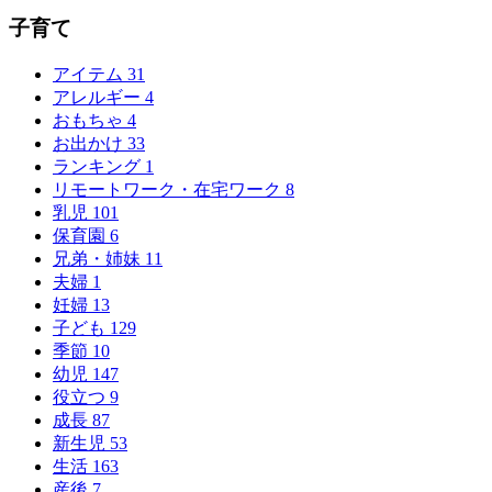
子育て
アイテム
31
アレルギー
4
おもちゃ
4
お出かけ
33
ランキング
1
リモートワーク・在宅ワーク
8
乳児
101
保育園
6
兄弟・姉妹
11
夫婦
1
妊婦
13
子ども
129
季節
10
幼児
147
役立つ
9
成長
87
新生児
53
生活
163
産後
7