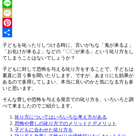
Twitter
Line
Mixi
Pinterest
共
子どもを叱ったりしつける時に、言いがちな「鬼が来るよ」
「お化けが来るよ」などの「〇〇が来る」という叱り方をし
有
てしまうことはないでしょうか？
子どもに対して恐怖を与える叱り方をすることで、子どもは
素直に言う事を聞いたりします。ですが、あまりにも効果が
あるので多用してしまい、本当に良いのかと気になる方も多
いと思います。
そんな脅しや恐怖を与える発言での叱り方を、いろいろと調
べて来ましたのでご紹介します。
叱り方についてはいろいろな考え方がある
恐怖や脅しの叱り方でのメリットとデメリット
子どもに合わせた叱り方を