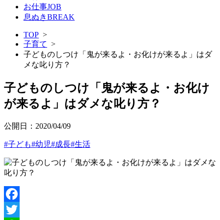
お仕事
JOB
息ぬき
BREAK
TOP
>
子育て
>
子どものしつけ「鬼が来るよ・お化けが来るよ」はダ
メな叱り方？
子どものしつけ「鬼が来るよ・お化け
が来るよ」はダメな叱り方？
公開日：
2020/04/09
#子ども
#幼児
#成長
#生活
Facebook