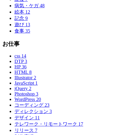
病気・ケガ
48
絵本
12
記念
9
遊び
13
食事
35
お仕事
css
14
DTP
3
HP
36
HTML
8
Illustrator
2
JavaScript
1
jQuery
2
Photoshop
3
WordPress
20
コーディング
23
ディレクション
3
デザイン
11
テレワーク・リモートワーク
17
リリース
7