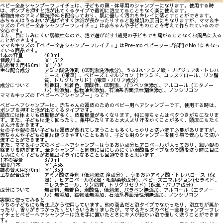
ベビー全身シャンプーフレイチェは、子どもの顔・体専用のシャンプーになります。使用する時
は、ポンプを押すと泡が出てくるタイプで最初に泡立てることもなく楽に使えます。
植物由来のアミノ酸洗浄料を配合しており、肌に優しく汚れもキレイに落とすことができます。
赤ちゃんはうるおいが逃げやすく沐浴が長かったりすると乾燥肌の原因にもなりますが、ママ＆キ
ッズの「ベビー全身シャンプーフレイチェ」は赤ちゃんや子どものことを考えて作られているので
安心です。
また、目にしみにくい弱酸性なので、泡で遊びだす1歳児の子どもでも痛がることなくお風呂に入る
ことができます。
ママ＆キッズの「ベビー全身シャンプーフレイチェ」はPre-mo ベビーソープ部門でNo.1にもなっ
ている商品です。
1本の容量
460ml
値段/1本
￥1,512
詰め替え用460ml
￥1,404
主な配合成分
アミノ酸洗浄剤（低刺激洗浄成分)、うるおいアミノ酸・リピジュア®・トレハ
ロース（保湿）、ベビーズエマルジョン（セラミド、コレステロール、リン脂
質、トリグリセリド）(保湿・バリア成分)
成分について
無香料、無着色、弱酸性、低刺激、パラベン無添加、アルコール（エタノー
ル）無添加、鉱物油無添加、石油系界面活性剤無添加、ノンシリコン
ママ＆キッズの「ベビーヘアシャンプー」って？
ベビーヘアシャンプーは、赤ちゃんの頭皮のためのベビー用ヘアシャンプーです。使用する時は、
ポンプを押すと泡が出てくるタイプです。
頭皮には体よりも皮脂腺が多く、皮脂腺量が多くなります。特に赤ちゃんはベタつきがちになりま
す。また、子どもは走り回ったり、集中したりすると大人より汗をかくことが多く、頭皮にもたく
さん汗をかきます。
女の子や髪の長い子どもは頭皮が蒸れてしまうことも多くしっかりと洗い流す必要がありますが、
赤ちゃんや子どもの肌は傷つきやすいこともあり、子ども用のシャンプーを使う事で安心して洗い
流すことができます。
また、ママ＆キッズのベビーヘアシャンプーはうるおい成分ヒアロベールが入っており、細い髪の
絡まりを防ぎます。全身シャンプーと同様に目にしみにくい弱酸性タイプなので頭を洗う時に目に
しみにくく子どもがお風呂ギライになることも回避できると思います。
1本の容量
370ml
値段/1本
￥1,458
詰め替え用370ml
￥1,350
主な配合成分
アミノ酸洗浄剤（低刺激洗 浄成分）、うるおいアミノ酸・トレハロース（保
湿）、ヒアロベール(保湿・毛髪柔軟成分)、ベビーズエマルジョン(セラミド、
コレステロール、リン脂質、トリグリセリド)（保湿・バリア成分）
成分について
無香料、無着色、弱酸性、低刺激、パラベン無添加、アルコール（エタノー
ル）無添加、鉱物油無添加、石油系界面活性剤無添加、ノンシリコン
実際に使ってみると
うちの子どもにも新生児から使用しています。他の商品だと泡タイプでなかったり、泡立ちが悪か
ったり、香りがきつかったりといろいろありましたが、ママ＆キッズのベビー全身シャンプーフレ
イチェとベビーヘアシャンプーは泡を手に置いたときにキメが細かい泡で優しく洗うことができま
す。