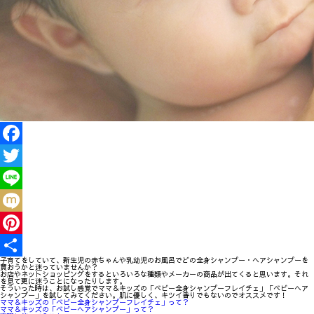
Facebook
Twitter
Line
Mixi
Pinterest
子育てをしていて、新生児の赤ちゃんや乳幼児のお風呂でどの全身シャンプー・ヘアシャンプーを
買おうかと迷っていませんか？
共
お店やネットショッピングをするといろいろな種類やメーカーの商品が出てくると思います。それ
を見て更に迷うことになったりします。
そういった時は、お試し感覚でママ＆キッズの「ベビー全身シャンプーフレイチェ」「ベビーヘア
有
シャンプー」を試してみてください。肌に優しく、キツイ香りでもないのでオススメです！
ママ＆キッズの「ベビー全身シャンプーフレイチェ」って？
ママ＆キッズの「ベビーヘアシャンプー」って？