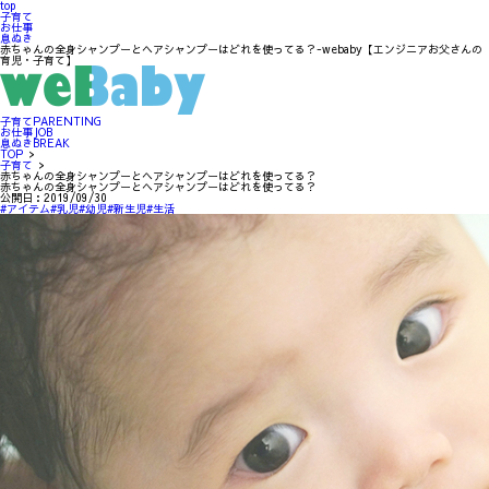
top
子育て
お仕事
息ぬき
赤ちゃんの全身シャンプーとヘアシャンプーはどれを使ってる？-webaby【エンジニアお父さんの
育児・子育て】
子育て
PARENTING
お仕事
JOB
息ぬき
BREAK
TOP
>
子育て
>
赤ちゃんの全身シャンプーとヘアシャンプーはどれを使ってる？
赤ちゃんの全身シャンプーとヘアシャンプーはどれを使ってる？
公開日：
2019/09/30
#アイテム
#乳児
#幼児
#新生児
#生活