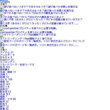
Category
子育て
共
遊び食べはいつまで？やめさせるべき？遊び食べの本質と対策方法
有
手づかみ食べはいつから？切るだけの離乳食ではじめよう
夏に汗疹（あせも）がひどくなった！子どもの肌着は着せています……
お仕事
cssのpositionプロパティを使うのに必要な知識。
サイトコーディング！float解除でよく使う方法
固定ページの子ページを一覧表示。リスト表示方法とパラメータに……
Tag
子育て
アイテム
31
アレルギー
4
おもちゃ
4
お出かけ
33
ランキング
1
リモートワーク・在宅ワーク
8
乳児
101
保育園
6
兄弟・姉妹
11
夫婦
1
妊婦
13
子ども
129
季節
10
幼児
147
役立つ
9
成長
87
新生児
53
生活
163
産後
7
病気・ケガ
48
絵本
12
記念
9
遊び
13
食事
35