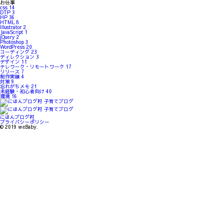
お仕事
css
14
DTP
3
HP
36
HTML
8
Illustrator
2
JavaScript
1
jQuery
2
Photoshop
3
WordPress
20
コーディング
23
ディレクション
3
デザイン
11
テレワーク・リモートワーク
17
リリース
7
制作実績
4
対策
9
忘れがちメモ
21
未経験・初心者向け
40
環境
16
にほんブログ村
プライバシーポリシー
© 2019 weBaby.